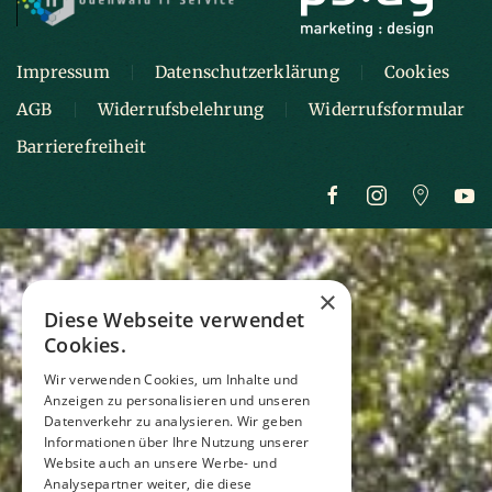
Impressum
Datenschutzerklärung
Cookies
AGB
Widerrufsbelehrung
Widerrufsformular
Barrierefreiheit
×
Diese Webseite verwendet
Cookies.
Wir verwenden Cookies, um Inhalte und
Anzeigen zu personalisieren und unseren
Datenverkehr zu analysieren. Wir geben
Informationen über Ihre Nutzung unserer
Website auch an unsere Werbe- und
Analysepartner weiter, die diese