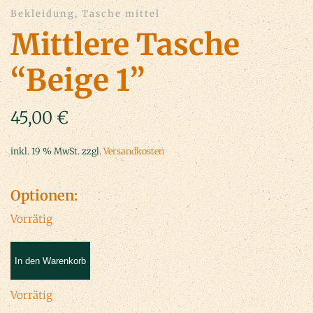
Bekleidung, Tasche mittel
Mittlere Tasche
“Beige 1”
45,00
€
inkl. 19 % MwSt.
zzgl.
Versandkosten
Optionen:
Vorrätig
Mittlere
In den Warenkorb
Tasche
"Beige
1"
Vorrätig
Menge