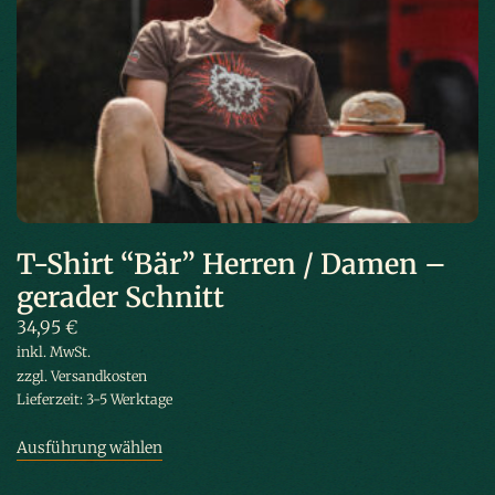
T-Shirt “Bär” Herren / Damen –
gerader Schnitt
34,95
€
inkl. MwSt.
zzgl.
Versandkosten
Lieferzeit:
3-5 Werktage
Ausführung wählen
Dieses Produkt weist mehrere Varianten
auf. Die Optionen können auf der Produktseite gewählt werden