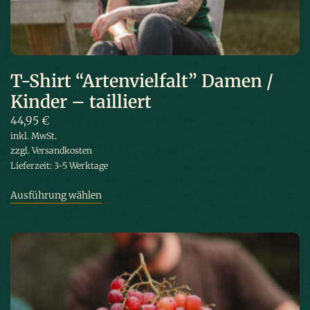
T-Shirt “Artenvielfalt” Damen /
Kinder – tailliert
44,95
€
inkl. MwSt.
zzgl.
Versandkosten
Lieferzeit:
3-5 Werktage
Ausführung wählen
Dieses Produkt weist mehrere Varianten
auf. Die Optionen können auf der Produktseite gewählt werden