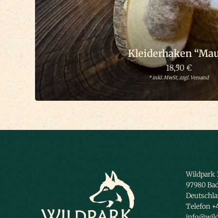
Kleiderhaken “Ma
18,50
€
* inkl. MwSt, zzgl. Versand
Wildpark 
97980 Ba
Deutschl
Telefon +
info@wild