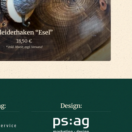
leiderhaken “Esel”
18,50
€
* inkl. MwSt, zzgl. Versand
g:
Design: