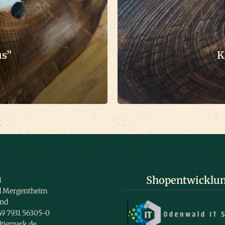
us”
K
Shopentwicklun
1
d Mergentheim
and
49 7931 56305-0
tierpark.de