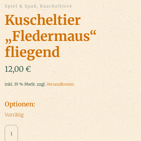
Spiel & Spaß, Kuscheltiere
Kuscheltier
„Fledermaus“
fliegend
12,00
€
inkl. 19 % MwSt.
zzgl.
Versandkosten
Optionen:
Vorrätig
Kuscheltier
„Fledermaus“