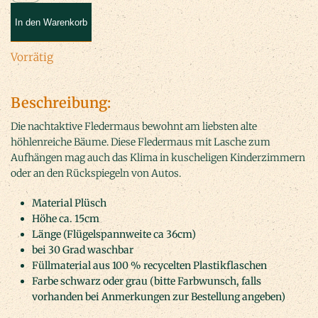
fliegend
Menge
In den Warenkorb
Vorrätig
Beschreibung:
Die nachtaktive Fledermaus bewohnt am liebsten alte
höhlenreiche Bäume. Diese Fledermaus mit Lasche zum
Aufhängen mag auch das Klima in kuscheligen Kinderzimmern
oder an den Rückspiegeln von Autos.
Material Plüsch
Höhe ca. 15cm
Länge (Flügelspannweite ca 36cm)
bei 30 Grad waschbar
Füllmaterial aus 100 % recycelten Plastikflaschen
Farbe schwarz oder grau (bitte Farbwunsch, falls
vorhanden bei Anmerkungen zur Bestellung angeben)