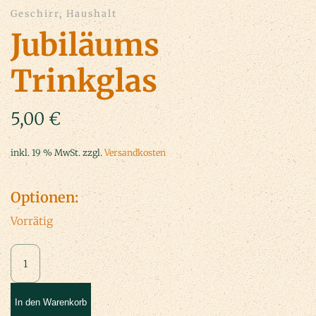
Geschirr, Haushalt
Jubiläums
Trinkglas
5,00
€
inkl. 19 % MwSt.
zzgl.
Versandkosten
Optionen:
Vorrätig
Jubiläums
Trinkglas
Menge
In den Warenkorb